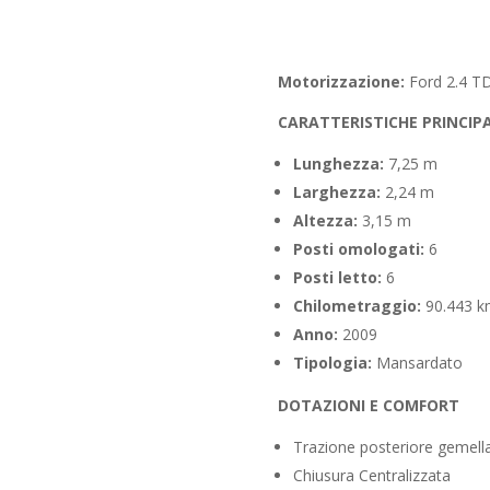
Motorizzazione:
Ford 2.4 TD
CARATTERISTICHE PRINCIPA
Lunghezza:
7,25 m
Larghezza:
2,24 m
Altezza:
3,15 m
Posti omologati:
6
Posti letto:
6
Chilometraggio:
90.443 
Anno:
2009
Tipologia:
Mansardato
DOTAZIONI E COMFORT
Trazione posteriore gemell
Chiusura Centralizzata