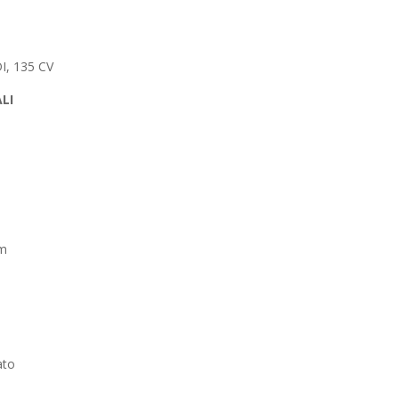
I, 135 CV
LI
km
ato